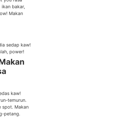
ikan bakar,
flow! Makan
dia sedap kaw!
lah, power!
 Makan
sa
pedas kaw!
urun-temurun.
he spot. Makan
g-petang.