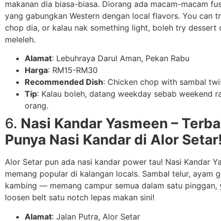
makanan dia biasa-biasa. Diorang ada macam-macam fus
yang gabungkan Western dengan local flavors. You can t
chop dia, or kalau nak something light, boleh try dessert
meleleh.
Alamat
: Lebuhraya Darul Aman, Pekan Rabu
Harga
: RM15-RM30
Recommended Dish
: Chicken chop with sambal twi
Tip
: Kalau boleh, datang weekday sebab weekend ra
orang.
6.
Nasi Kandar Yasmeen – Terba
Punya Nasi Kandar di Alor Setar
Alor Setar pun ada nasi kandar power tau! Nasi Kandar Y
memang popular di kalangan locals. Sambal telur, ayam g
kambing — memang campur semua dalam satu pinggan, 
loosen belt satu notch lepas makan sini!
Alamat
: Jalan Putra, Alor Setar