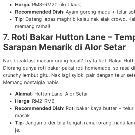
Harga
: RM8-RM20 (ikut lauk)
Recommended Dish
: Ayam goreng madu + telur so
Tip
: Datang lepas maghrib kalau nak elak crowd. Kal
memang ramai!
7.
Roti Bakar Hutton Lane – Tem
Sarapan Menarik di Alor Setar
Nak breakfast macam orang local? Try la Roti Bakar Hutt
Diorang punya roti bakar pakai roti homemade, so rasa d
crunchy lembut gitu. Nak lagi syiok, pair dengan telur se
Memang nostalgia habis!
Alamat
: Hutton Lane, Alor Setar
Harga
: RM2-RM6
Recommended Dish
: Roti bakar kaya butter + telu
masak
Tip
: Jangan order bila tengah ramai orang, nanti lam
je.