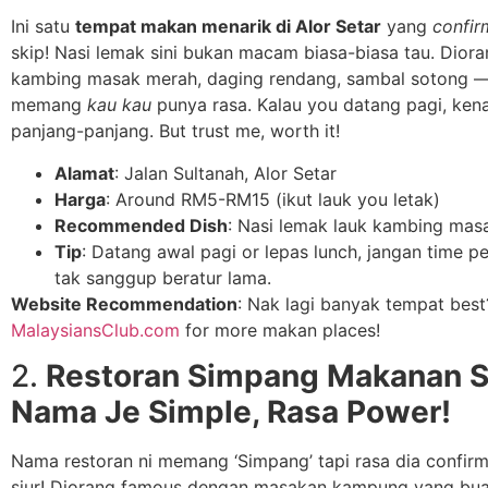
Ini satu
tempat makan menarik di Alor Setar
yang
confir
skip! Nasi lemak sini bukan macam biasa-biasa tau. Diora
kambing masak merah, daging rendang, sambal sotong —
memang
kau kau
punya rasa. Kalau you datang pagi, ken
panjang-panjang. But trust me, worth it!
Alamat
: Jalan Sultanah, Alor Setar
Harga
: Around RM5-RM15 (ikut lauk you letak)
Recommended Dish
: Nasi lemak lauk kambing mas
Tip
: Datang awal pagi or lepas lunch, jangan time p
tak sanggup beratur lama.
Website Recommendation
: Nak lagi banyak tempat bes
MalaysiansClub.com
for more makan places!
2.
Restoran Simpang Makanan S
Nama Je Simple, Rasa Power!
Nama restoran ni memang ‘Simpang’ tapi rasa dia confir
siur! Diorang famous dengan masakan kampung yang bua