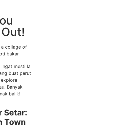
BISNES LAZADA
You
 Out!
PANDUAN LENGKAP JUAL BARANG 
Click Sini
 ingat mesti la
ang buat perut
 explore
tau. Banyak
ak balik!
 Setar:
n Town