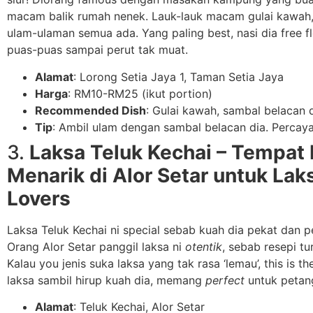
macam balik rumah nenek. Lauk-lauk macam gulai kawah, 
ulam-ulaman semua ada. Yang paling best, nasi dia free 
puas-puas sampai perut tak muat.
Alamat
: Lorong Setia Jaya 1, Taman Setia Jaya
Harga
: RM10-RM25 (ikut portion)
Recommended Dish
: Gulai kawah, sambal belacan 
Tip
: Ambil ulam dengan sambal belacan dia. Percaya
3.
Laksa Teluk Kechai – Tempat
Menarik di Alor Setar untuk Lak
Lovers
Laksa Teluk Kechai ni special sebab kuah dia pekat dan 
Orang Alor Setar panggil laksa ni
otentik
, sebab resepi t
Kalau you jenis suka laksa yang tak rasa ‘lemau’, this is t
laksa sambil hirup kuah dia, memang
perfect
untuk petan
Alamat
: Teluk Kechai, Alor Setar