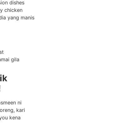
ion dishes
ry chicken
 dia yang manis
st
mai gila
ik
!
asmeen ni
oreng, kari
you kena