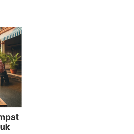
empat
tuk