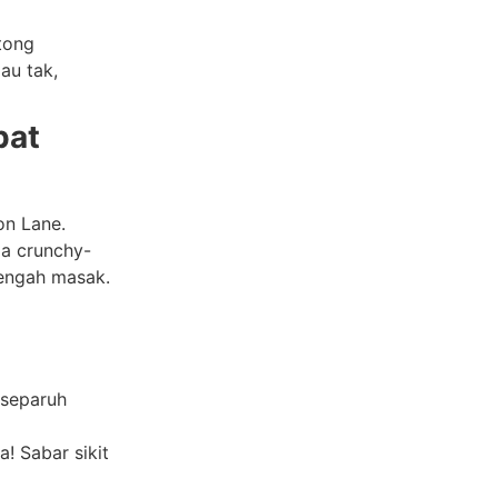
tong
au tak,
pat
on Lane.
ia crunchy-
tengah masak.
r separuh
a! Sabar sikit