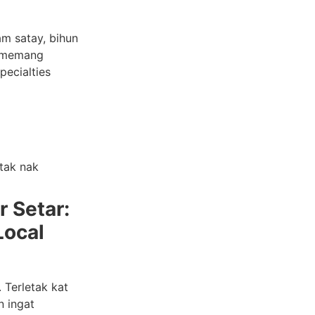
am satay, bihun
i memang
pecialties
 tak nak
 Setar:
Local
. Terletak kat
n ingat