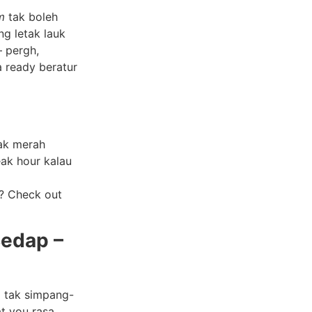
m
tak boleh
ng letak lauk
 pergh,
a ready beratur
ak merah
eak hour kalau
t? Check out
edap –
m tak simpang-
t you rasa