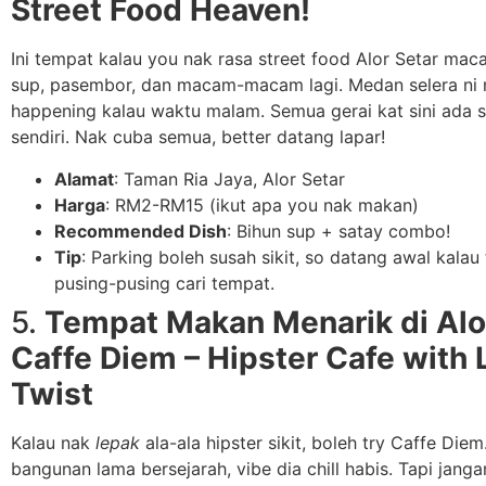
Street Food Heaven!
Ini tempat kalau you nak rasa street food Alor Setar mac
sup, pasembor, dan macam-macam lagi. Medan selera n
happening kalau waktu malam. Semua gerai kat sini ada s
sendiri. Nak cuba semua, better datang lapar!
Alamat
: Taman Ria Jaya, Alor Setar
Harga
: RM2-RM15 (ikut apa you nak makan)
Recommended Dish
: Bihun sup + satay combo!
Tip
: Parking boleh susah sikit, so datang awal kalau
pusing-pusing cari tempat.
5.
Tempat Makan Menarik di Alor
Caffe Diem – Hipster Cafe with 
Twist
Kalau nak
lepak
ala-ala hipster sikit, boleh try Caffe Diem
bangunan lama bersejarah, vibe dia chill habis. Tapi janga