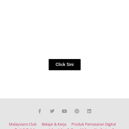
BISNES LAZADA
PANDUAN LENGKAP JUAL BARANG DI
LAZADA
Click Sini
Malaysians Club
Belajar & Kerja
Produk Pemasaran Digital