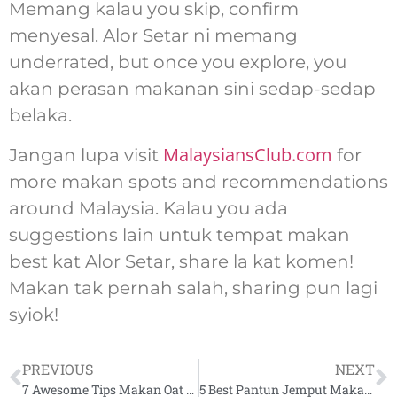
Memang kalau you skip, confirm
menyesal. Alor Setar ni memang
underrated, but once you explore, you
akan perasan makanan sini sedap-sedap
belaka.
MalaysiansClub.com
Jangan lupa visit
for
more makan spots and recommendations
around Malaysia. Kalau you ada
suggestions lain untuk tempat makan
best kat Alor Setar, share la kat komen!
Makan tak pernah salah, sharing pun lagi
syiok!
PREVIOUS
NEXT
7 Awesome Tips Makan Oat Untuk Diet Yang Senang Giler!
5 Best Pantun Jemput Makan Yang Confirm Power – Impress Your Guests with These Creative Lines!