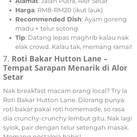
Alamat
: Jalan Putra, Alor Setar
Harga
: RM8-RM20 (ikut lauk)
Recommended Dish
: Ayam goreng
madu + telur sotong
Tip
: Datang lepas maghrib kalau nak
elak crowd. Kalau tak, memang ramai!
7.
Roti Bakar Hutton Lane –
Tempat Sarapan Menarik di Alor
Setar
Nak breakfast macam orang local? Try la
Roti Bakar Hutton Lane. Diorang punya
roti bakar pakai roti homemade, so rasa
dia crunchy-crunchy lembut gitu. Nak lagi
syiok, pair dengan telur setengah masak.
Memang nostalgia habis!